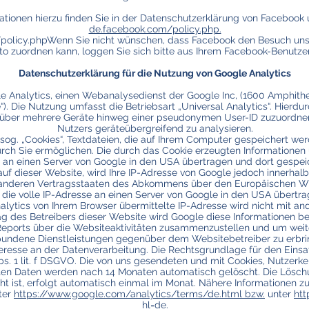
ationen hierzu finden Sie in der Datenschutzerklärung von Facebook
de.facebook.com/policy.php.
policy.phpWenn Sie nicht wünschen, dass Facebook den Besuch uns
to zuordnen kann, loggen Sie sich bitte aus Ihrem Facebook-Benutze
Datenschutzerklärung für die Nutzung von Google Analytics
e Analytics, einen Webanalysedienst der Google Inc, (1600 Amphith
. Die Nutzung umfasst die Betriebsart „Universal Analytics“. Hierdur
 über mehrere Geräte hinweg einer pseudonymen User-ID zuzuordnen 
Nutzers geräteübergreifend zu analysieren.
sog. „Cookies“, Textdateien, die auf Ihrem Computer gespeichert wer
ch Sie ermöglichen. Die durch das Cookie erzeugten Informationen 
an einen Server von Google in den USA übertragen und dort gespeich
uf dieser Website, wird Ihre IP-Adresse von Google jedoch innerhalb
 anderen Vertragsstaaten des Abkommens über den Europäischen Wir
die volle IP-Adresse an einen Server von Google in den USA übertra
ytics von Ihrem Browser übermittelte IP-Adresse wird nicht mit a
g des Betreibers dieser Website wird Google diese Informationen b
eports über die Websiteaktivitäten zusammenzustellen und um weit
bundene Dienstleistungen gegenüber dem Websitebetreiber zu erbrin
eresse an der Datenverarbeitung. Die Rechtsgrundlage für den Einsat
bs. 1 lit. f DSGVO. Die von uns gesendeten und mit Cookies, Nutzerke
en Daten werden nach 14 Monaten automatisch gelöscht. Die Lösch
t ist, erfolgt automatisch einmal im Monat. Nähere Informationen
ter
https://www.google.com/analytics/terms/de.html bzw.
unter
htt
hl=de.