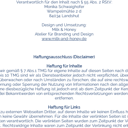
Verantwortlich für den Inhalt nach § 55 Abs. 2 RStV:
Monika Schwaighofer
Wampelmühle 2 d
84034 Landshut
Design und Umsetzung:
Milk & Honey
Atelier für Branding und Design
www.milk-and-honey.de
Haftungsausschluss (Disclaimer)
Haftung für Inhalte
 wir gemäß § 7 Abs.1 TMG für eigene Inhalte auf diesen Seiten nach
bis 10 TMG sind wir als Diensteanbieter jedoch nicht verpflichtet, üb
überwachen oder nach Umständen zu forschen, die auf eine rechtswid
fernung oder Sperrung der Nutzung von Informationen nach den allg
ine diesbezügliche Haftung ist jedoch erst ab dem Zeitpunkt der Ken
 Bei Bekanntwerden von entsprechenden Rechtsverletzungen werden 
entfernen.
Haftung für Links
zu externen Webseiten Dritter, auf deren Inhalte wir keinen Einfluss 
 keine Gewähr übernehmen. Für die Inhalte der verlinkten Seiten ist s
ten verantwortlich. Die verlinkten Seiten wurden zum Zeitpunkt der 
. Rechtswidrige Inhalte waren zum Zeitpunkt der Verlinkung nicht e