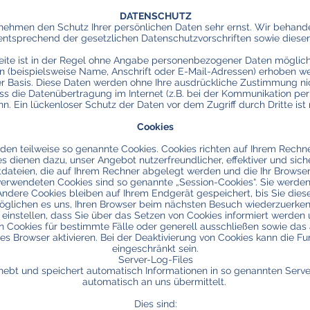
DATENSCHUTZ
n nehmen den Schutz Ihrer persönlichen Daten sehr ernst. Wir behan
 entsprechend der gesetzlichen Datenschutzvorschriften sowie diese
ite ist in der Regel ohne Angabe personenbezogener Daten möglich.
(beispielsweise Name, Anschrift oder E-Mail-Adressen) erhoben werd
iger Basis. Diese Daten werden ohne Ihre ausdrückliche Zustimmung ni
ss die Datenübertragung im Internet (z.B. bei der Kommunikation per
n. Ein lückenloser Schutz der Daten vor dem Zugriff durch Dritte ist 
Cookies
nden teilweise so genannte Cookies. Cookies richten auf Ihrem Rech
es dienen dazu, unser Angebot nutzerfreundlicher, effektiver und sic
tdateien, die auf Ihrem Rechner abgelegt werden und die Ihr Browser
verwendeten Cookies sind so genannte „Session-Cookies“. Sie werde
ndere Cookies bleiben auf Ihrem Endgerät gespeichert, bis Sie dies
öglichen es uns, Ihren Browser beim nächsten Besuch wiederzuerke
 einstellen, dass Sie über das Setzen von Cookies informiert werden 
n Cookies für bestimmte Fälle oder generell ausschließen sowie da
s Browser aktivieren. Bei der Deaktivierung von Cookies kann die Fun
eingeschränkt sein.
Server-Log-Files
hebt und speichert automatisch Informationen in so genannten Server
automatisch an uns übermittelt.
Dies sind: