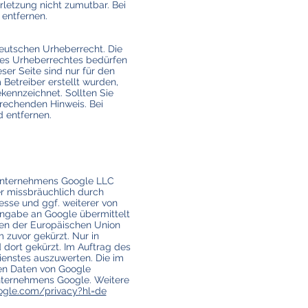
erletzung nicht zumutbar. Bei
entfernen.
deutschen Urheberrecht. Die
 des Urheberrechtes bedürfen
ser Seite sind nur für den
 Betreiber erstellt wurden,
kennzeichnet. Sollten Sie
rechenden Hinweis. Bei
 entfernen.
 Unternehmens Google LLC
r missbräuchlich durch
esse und ggf. weiterer von
ingabe an Google übermittelt
ten der Europäischen Union
zuvor gekürzt. Nur in
dort gekürzt. Im Auftrag des
ienstes auszuwerten. Die im
en Daten von Google
ternehmens Google. Weitere
oogle.com/privacy?hl=de