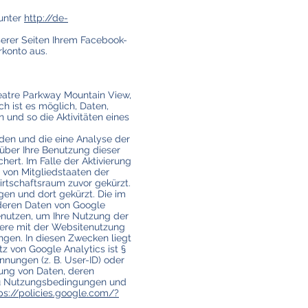
 unter
http://de-
erer Seiten Ihrem Facebook-
rkonto aus.
eatre Parkway Mountain View,
ch ist es möglich, Daten,
und so die Aktivitäten eines
den und die eine Analyse der
über Ihre Benutzung dieser
ert. Im Falle der Aktivierung
 von Mitgliedstaaten der
tschaftsraum zuvor gekürzt.
gen und dort gekürzt. Die im
nderen Daten von Google
enutzen, um Ihre Nutzung der
ere mit der Websitenutzung
gen. In diesen Zwecken liegt
z von Google Analytics ist §
nnungen (z. B. User-ID) oder
ung von Daten, deren
 zu Nutzungsbedingungen und
ps://policies.google.com/?