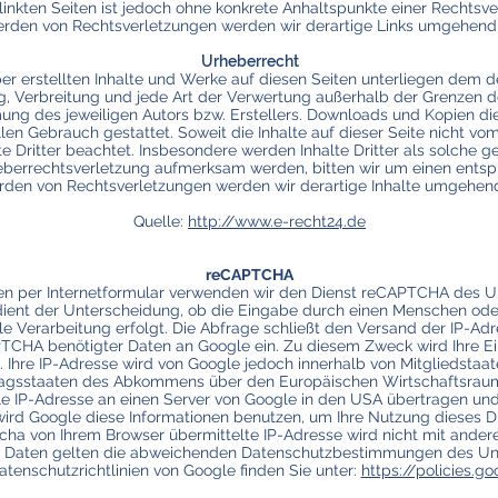
erlinkten Seiten ist jedoch ohne konkrete Anhaltspunkte einer Rechtsv
rden von Rechtsverletzungen werden wir derartige Links umgehend 
Urheberrecht
ber erstellten Inhalte und Werke auf diesen Seiten unterliegen dem 
ng, Verbreitung und jede Art der Verwertung außerhalb der Grenzen
ung des jeweiligen Autors bzw. Erstellers. Downloads und Kopien die
len Gebrauch gestattet. Soweit die Inhalte auf dieser Seite nicht vom
 Dritter beachtet. Insbesondere werden Inhalte Dritter als solche ge
eberrechtsverletzung aufmerksam werden, bitten wir um einen entsp
den von Rechtsverletzungen werden wir derartige Inhalte umgehend
Quelle:
http://www.e-recht24.de
reCAPTCHA
en per Internetformular verwenden wir den Dienst reCAPTCHA des
 dient der Unterscheidung, ob die Eingabe durch einen Menschen ode
le Verarbeitung erfolgt. Die Abfrage schließt den Versand der IP-Adr
TCHA benötigter Daten an Google ein. Zu diesem Zweck wird Ihre E
. Ihre IP-Adresse wird von Google jedoch innerhalb von Mitgliedstaa
ragsstaaten des Abkommens über den Europäischen Wirtschaftsraum 
le IP-Adresse an einen Server von Google in den USA übertragen und 
wird Google diese Informationen benutzen, um Ihre Nutzung dieses D
ha von Ihrem Browser übermittelte IP-Adresse wird nicht mit ander
e Daten gelten die abweichenden Datenschutzbestimmungen des Un
tenschutzrichtlinien von Google finden Sie unter:
https://policies.g