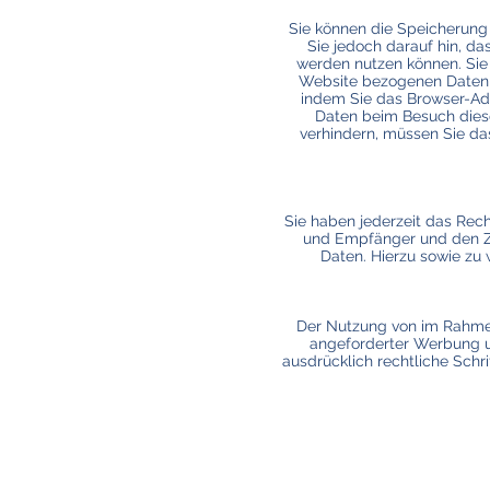
Sie können die Speicherung 
Sie jedoch darauf hin, da
werden nutzen können. Sie
Website bezogenen Daten (i
indem Sie das Browser-Add
Daten beim Besuch diese
verhindern, müssen Sie da
Sie haben jederzeit das Rec
und Empfänger und den Zw
Daten. Hierzu sowie zu
Der Nutzung von im Rahmen
angeforderter Werbung un
ausdrücklich rechtliche Sch
Schwaighofer Verlag
Monika Schwaighofer
Wampelmühle 2 d