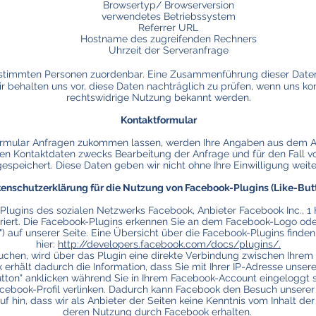
Browsertyp/ Browserversion
verwendetes Betriebssystem
Referrer URL
Hostname des zugreifenden Rechners
Uhrzeit der Serveranfrage
stimmten Personen zuordenbar. Eine Zusammenführung dieser Date
 behalten uns vor, diese Daten nachträglich zu prüfen, wenn uns kon
rechtswidrige Nutzung bekannt werden.
Kontaktformular
rmular Anfragen zukommen lassen, werden Ihre Angaben aus dem An
n Kontaktdaten zwecks Bearbeitung der Anfrage und für den Fall v
gespeichert. Diese Daten geben wir nicht ohne Ihre Einwilligung weite
enschutzerklärung für die Nutzung von Facebook-Plugins (Like-But
 Plugins des sozialen Netzwerks Facebook, Anbieter Facebook Inc., 1
griert. Die Facebook-Plugins erkennen Sie an dem Facebook-Logo oder
") auf unserer Seite. Eine Übersicht über die Facebook-Plugins finden
hier:
http://developers.facebook.com/docs/plugins/.
uchen, wird über das Plugin eine direkte Verbindung zwischen Ihre
k erhält dadurch die Information, dass Sie mit Ihrer IP-Adresse unse
tton" anklicken während Sie in Ihrem Facebook-Account eingeloggt si
acebook-Profil verlinken. Dadurch kann Facebook den Besuch unserer
f hin, dass wir als Anbieter der Seiten keine Kenntnis vom Inhalt de
deren Nutzung durch Facebook erhalten.