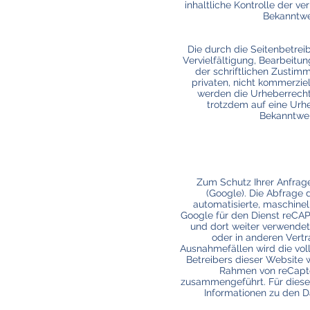
inhaltliche Kontrolle der v
Bekanntwe
Die durch die Seitenbetrei
Vervielfältigung, Bearbeitu
der schriftlichen Zustimm
privaten, nicht kommerziel
werden die Urheberrechte
trotzdem auf eine Urh
Bekanntwer
Zum Schutz Ihrer Anfrag
(Google). Die Abfrage
automatisierte, maschinel
Google für den Dienst reCAP
und dort weiter verwendet
oder in anderen Vert
Ausnahmefällen wird die vol
Betreibers dieser Website 
Rahmen von reCaptc
zusammengeführt. Für dies
Informationen zu den Da